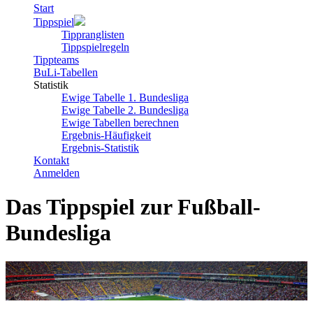
Start
Tippspiel
Tippranglisten
Tippspielregeln
Tippteams
BuLi-Tabellen
Statistik
Ewige Tabelle 1. Bundesliga
Ewige Tabelle 2. Bundesliga
Ewige Tabellen berechnen
Ergebnis-Häufigkeit
Ergebnis-Statistik
Kontakt
Anmelden
Das Tippspiel zur Fußball-
Bundesliga