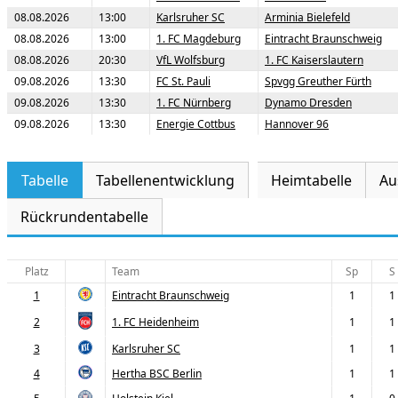
08.08.2026
13:00
Karlsruher SC
Arminia Bielefeld
08.08.2026
13:00
1. FC Magdeburg
Eintracht Braunschweig
08.08.2026
20:30
VfL Wolfsburg
1. FC Kaiserslautern
09.08.2026
13:30
FC St. Pauli
Spvgg Greuther Fürth
09.08.2026
13:30
1. FC Nürnberg
Dynamo Dresden
09.08.2026
13:30
Energie Cottbus
Hannover 96
Tabelle
Tabellenentwicklung
Heimtabelle
Au
Rückrundentabelle
Platz
Team
Sp
S
1
Eintracht Braunschweig
1
1
2
1. FC Heidenheim
1
1
3
Karlsruher SC
1
1
4
Hertha BSC Berlin
1
1