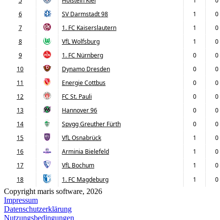
5
Holstein Kiel
1
0
6
SV Darmstadt 98
1
0
7
1. FC Kaiserslautern
1
0
8
VfL Wolfsburg
1
0
9
1. FC Nürnberg
0
0
10
Dynamo Dresden
0
0
11
Energie Cottbus
0
0
12
FC St. Pauli
0
0
13
Hannover 96
0
0
14
Spvgg Greuther Fürth
0
0
15
VfL Osnabrück
1
0
16
Arminia Bielefeld
1
0
17
VfL Bochum
1
0
18
1. FC Magdeburg
1
0
Copyright maris software, 2026
Impressum
Datenschutzerklärung
Nutzungsbedingungen