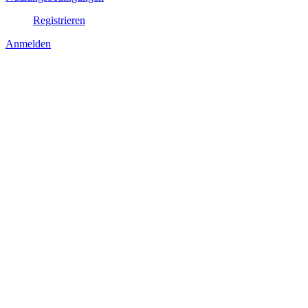
Registrieren
Anmelden