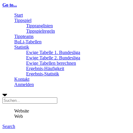
Go to...
Start
Tippspiel
Tippranglisten
Tippspielregeln
Tippteams
BuLi-Tabellen
Statistik
Ewige Tabelle 1. Bundesliga
Ewige Tabelle 2. Bundesliga
Ewige Tabellen berechnen
Ergebnis-Häufigkeit
Ergebnis-Statistik
Kontakt
Anmelden
Website
Web
Search