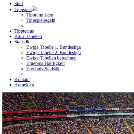
Start
Tippspiel
Tippranglisten
Tippspielregeln
Tippteams
BuLi-Tabellen
Statistik
Ewige Tabelle 1. Bundesliga
Ewige Tabelle 2. Bundesliga
Ewige Tabellen berechnen
Ergebnis-Häufigkeit
Ergebnis-Statistik
Kontakt
Anmelden