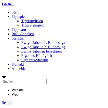
Go to...
Start
Tippspiel
Tippranglisten
Tippspielregeln
Tippteams
BuLi-Tabellen
Statistik
Ewige Tabelle 1. Bundesliga
Ewige Tabelle 2. Bundesliga
Ewige Tabellen berechnen
Ergebnis-Häufigkeit
Ergebnis-Statistik
Kontakt
Anmelden
Website
Web
Search