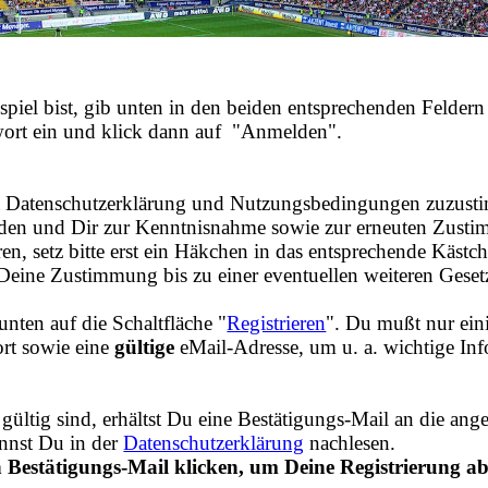
pspiel bist, gib unten in den beiden entsprechenden Feld
ort ein und klick dann auf "Anmelden".
t
Datenschutzerklärung und Nutzungsbedingungen zuzustimm
rden und Dir zur Kenntnisnahme sowie zur erneuten Zust
n, setz bitte erst ein Häkchen in das entsprechende Kästch
l Deine Zustimmung bis zu einer eventuellen weiteren Gese
 unten auf die Schaltfläche "
Registrieren
". Du mußt nur ei
rt sowie eine
gültige
eMail-Adresse, um u. a. wichtige In
 gültig sind, erhältst Du eine Bestätigungs-Mail an die a
annst Du in der
Datenschutzerklärung
nachlesen.
Bestätigungs-Mail klicken, um Deine Registrierung ab